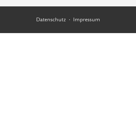
Fußzeilennavigation
Datenschutz
Impressum